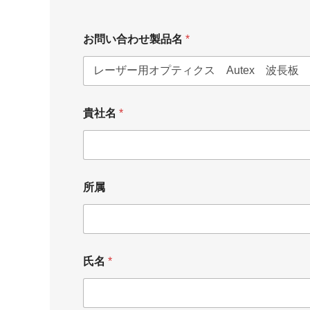
お
お問い合わせ製品名
*
問
い
合
わ
せ
製
貴社名
*
品
名
貴
社
名
メ
所属
ー
ル
ア
ド
レ
氏名
*
ス