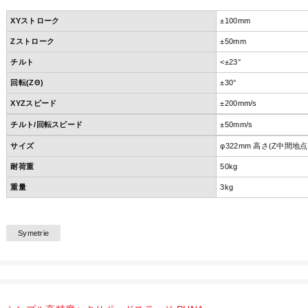
XYストローク
±100mm
Zストローク
±50mm
チルト
<±23°
回転(ZΘ)
±30°
XYZスピード
±200mm/s
チルト/回転スピード
±50mm/s
サイズ
φ322mm 高さ(Z中間地点
耐荷重
50kg
重量
3kg
Symetrie