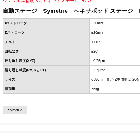
シンプル高精度ヘキサポッドステージ PUNA
自動ステージ Symetrie ヘキサポッド ステージ 
XYストローク
±30mm
Zストローク
±20mm
チルト
<±11°
回転(ZΘ)
±20°
繰り返し精度(XYZ)
±0.75μm
繰り返し精度(Rx, Ry, Rz)
±3.2μrad
サイズ
φ320mm 高さ(Z中間地点)20
耐荷重
25kg
Symetrie