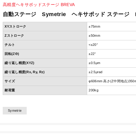
高精度ヘキサポッドステージ BREVA
自動ステージ Symetrie ヘキサポッド ステージ 
XYストローク
±75mm
Zストローク
±50mm
チルト
<±20°
回転(ZΘ)
±22°
繰り返し精度(XYZ)
±0.5μm
繰り返し精度(Rx, Ry, Rz)
±2.5μrad
サイズ
φ606mm 高さ(Z中間地点)35
耐荷重
200kg
Symetrie