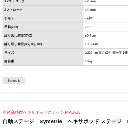
XYストローク
±20mm
Zストローク
±10mm
チルト
<±10°
回転(ZΘ)
±15°
繰り返し精度(XYZ)
±0.4μm
繰り返し精度(Rx, Ry, Rz)
±3.2μrad
サイズ
φ210mm 高さ(Z中間地点)14
耐荷重
10kg
Symetrie
小径高精度ヘキサポッドステージ MAUKA
自動ステージ Symetrie ヘキサポッド ステージ 