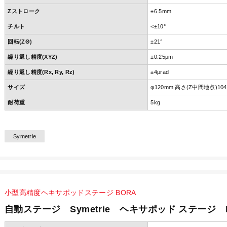
Zストローク
±6.5mm
チルト
<±10°
回転(ZΘ)
±21°
繰り返し精度(XYZ)
±0.25μm
繰り返し精度(Rx, Ry, Rz)
±4μrad
サイズ
φ120mm 高さ(Z中間地点)10
耐荷重
5kg
Symetrie
小型高精度ヘキサポッドステージ BORA
自動ステージ Symetrie ヘキサポッド ステージ 