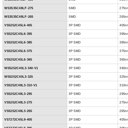
WS3535C48LF-275
SMD
275n
WS3535C48LF-265
SMD
265n
VS5252C45L6-405
3P SMD
405n
VS5252C45L6-395
3P SMD
395n
VS5252C45L6-385
3P SMD
385n
VS5252C45L6-375
3P SMD
375n
VS5252C45L6-365
3P SMD
365n
WS5252C40L3-340-V1
3P SMD
340n
WS5252C40L3-325
3P SMD
325n
VS5252C48L3-310-V1
3P SMD
310n
VS5252C48L3-295
3P SMD
295n
VS5252C48L3-275
3P SMD
275n
VS5252C48L3-265
3P SMD
265n
VS7272C45L9-405
3P SMD
405n