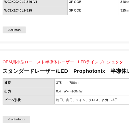
WC2X2C40L9-340-V1
3P COB
340n
WC2X2C40L9-325
3P COB
325n
Violumas
OEM用小型ローコスト半導体レーザー LEDラインプロジェクタ
スタンダードレーザー/LED Prophotonix 半導
波長
375nm～780nm
出力
0.4mW～>100mW
ビーム形状
楕円、真円、ライン、クロス、多角、格子
Prophotonix