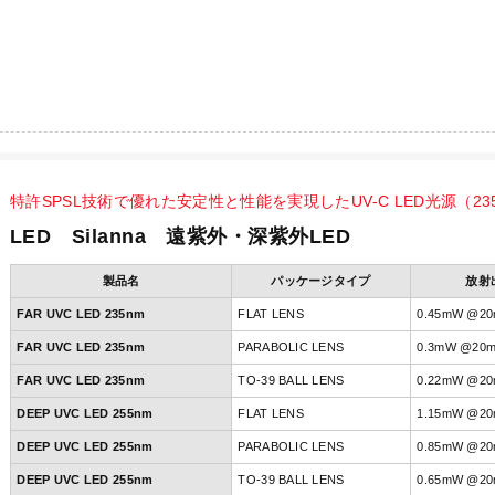
特許SPSL技術で優れた安定性と性能を実現したUV-C LED光源（235nm
LED Silanna 遠紫外・深紫外LED
製品名
パッケージタイプ
放射
FAR UVC LED 235nm
FLAT LENS
0.45mW @2
FAR UVC LED 235nm
PARABOLIC LENS
0.3mW @20
FAR UVC LED 235nm
TO-39 BALL LENS
0.22mW @2
DEEP UVC LED 255nm
FLAT LENS
1.15mW @2
DEEP UVC LED 255nm
PARABOLIC LENS
0.85mW @2
DEEP UVC LED 255nm
TO-39 BALL LENS
0.65mW @2