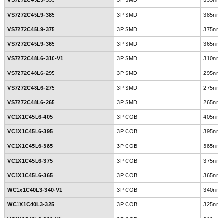
VS7272C45L9-395
3P SMD
395n
VS7272C45L9-385
3P SMD
385n
VS7272C45L9-375
3P SMD
375n
VS7272C45L9-365
3P SMD
365n
VS7272C48L6-310-V1
3P SMD
310n
VS7272C48L6-295
3P SMD
295n
VS7272C48L6-275
3P SMD
275n
VS7272C48L6-265
3P SMD
265n
VC1X1C45L6-405
3P COB
405n
VC1X1C45L6-395
3P COB
395n
VC1X1C45L6-385
3P COB
385n
VC1X1C45L6-375
3P COB
375n
VC1X1C45L6-365
3P COB
365n
WC1x1C40L3-340-V1
3P COB
340n
WC1X1C40L3-325
3P COB
325n