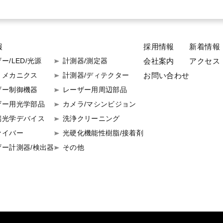
報
採用情報
新着情報
ー/LED/光源
計測器/測定器
会社案内
アクセス
お問い合わせ
トメカニクス
計測器/ディテクター
ザー制御機器
レーザー用周辺部品
ザー用光学部品
カメラ/マシンビジョン
端光学デバイス
洗浄クリーニング
ァイバー
光硬化機能性樹脂/接着剤
ザー計測器/検出器
その他